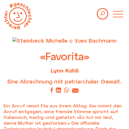
Themen
Kolumnen
Studien
Events
«Favorita»
Über uns
Lynn Kohli
Eine Abrechnung mit patriarchaler Gewalt.
Newsletter
Impressum
Datenschutz
Ein Anruf reisst Fila aus ihrem Alltag. Sie nimmt den
Anruf entgegen, eine fremde Stimme spricht auf
Italienisch, hastig und gehetzt: «Es tut mir leid,
deine Mutter ist gestorben.» Die offizielle
Todesursache lautet: Lebererkrankung. Doch die