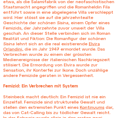
etwa, als die Salamifabrik von der neofaschistischen
Staatsmacht angegriffen und die Romanheldin Fila
entführt sowie in eine abgelegene Villa verschleppt
wird. Hier stösst sie auf die jahrzehntealte
Geschichte der
schönen Sisina,
einem Opfer eines
Femizids, der Jahrzehnte zuvor unweit der Villa
geschah. An dieser Stelle verbinden sich im Roman
Realität und Fiktion: Die Romanfigur der
schönen
Sisina
lehnt sich an die real existierende
Elvira
Orlandini,
die im Jahr 1947 ermordet wurde. Das
Verbrechen wurde zu einem der grössten
Medienereignisse der italienischen Nachkriegszeit
stilisiert. Die Ermordung von Elvira wurde zur
Sensation, ihr Konterfei zur Ikone. Doch unzählige
andere Femizide geraten in Vergessenheit.
Femizid: Ein Verbrechen mit System
Steinbeck macht deutlich: Ein Femizid ist nie ein
Einzelfall. Femizide sind strukturelle Gewalt und
stellen den extremsten Punkt eines
Kontinuums
dar,
das von Cat-Calling bis zu tödlicher Gewalt reicht.
In der Schweiz wurde allein in den ersten zwei