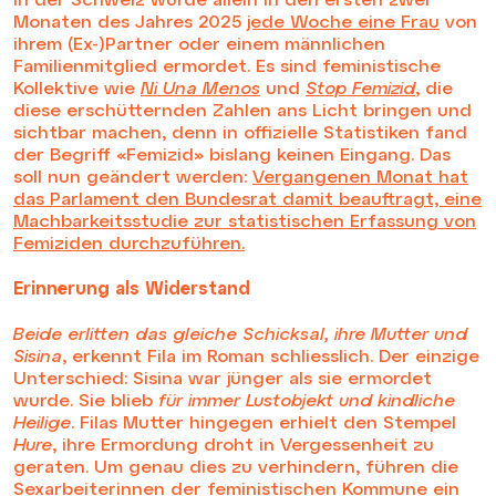
Monaten des Jahres 2025
jede Woche eine Frau
von
ihrem (Ex-)Partner oder einem männlichen
Familienmitglied ermordet. Es sind feministische
Kollektive wie
Ni Una Menos
und
Stop Femizid
,
die
diese erschütternden Zahlen ans Licht bringen und
sichtbar machen, denn in offizielle Statistiken fand
der Begriff «Femizid» bislang keinen Eingang. Das
soll nun geändert werden:
Vergangenen Monat hat
das Parlament den Bundesrat damit beauftragt, eine
Machbarkeitsstudie zur statistischen Erfassung von
Femiziden durchzuführen.
Erinnerung als Widerstand
Beide erlitten das gleiche Schicksal, ihre Mutter und
Sisina
, erkennt Fila im Roman schliesslich. Der einzige
Unterschied: Sisina war jünger als sie ermordet
wurde. Sie blieb
für immer Lustobjekt und kindliche
Heilige
. Filas Mutter hingegen erhielt den Stempel
Hure
, ihre Ermordung droht in Vergessenheit zu
geraten. Um genau dies zu verhindern, führen die
Sexarbeiterinnen der feministischen Kommune ein