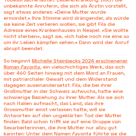
unbekannte Anruferin, die sich als Ärztin vorstellt,
sagt etwas anderes: «Deine Mutter wurde
ermordet.» Ihre Stimme wird drängender, als würde
sie keine Zeit verlieren wollen, sie gibt Fila die
Adresse eines Krankenhauses in Neapel. «Sie wollte
nicht sterben», sagt sie, «Ich habe noch nie eine so
um ihr Leben kämpfen sehen.» Dann wird der Anruf
abrupt beendet.
So beginnt
Michelle Steinbecks 2024 erschienener
Roman
Favorita
,
ein vielschichtiges Werk, das sich
über 460 Seiten hinweg mit dem Mord an Frauen,
mit patriarchaler Gewalt und dem Widerstand
dagegen auseinandersetzt. Fila, die bei ihrer
Großmutter in der Schweiz aufwuchs, hatte eine
schwierige Beziehung zu ihrer Mutter. Als sie sich
nach Italien aufmacht, das Land, das ihre
Grossmutter einst verlassen hatte, will sie
Antworten auf den ungeklärten Tod der Mutter
finden. Bald schon trifft sie auf eine Gruppe von
Sexarbeiterinnen, die ihre Mutter nur allzu gut
kannten: Unter dem Namen
Favorita
führte sie die