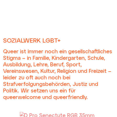
Was haben wir zu gewinnen?
Was wünschen Sie sich für
das Zusammenleben der
Geschlechter in Zukunft?
Genau das wollten wir in
unserer ersten Frage des
SOZIALWERK LGBT+
Monats von unserer
Community wissen. Hier
Queer ist immer noch ein gesellschaftliches
finden Sie die Antworten.
Stigma – in Familie, Kindergarten, Schule,
Ausbildung, Lehre, Beruf, Sport,
Vereinswesen, Kultur, Religion und Freizeit –
leider zu oft auch noch bei
Strafverfolgungsbehörden, Justiz und
Politik. Wir setzen uns ein für
queerwelcome und queerfriendly.