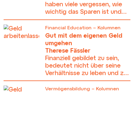
haben viele vergessen, wie
wichtig das Sparen ist und
warum wir alle beginnen
sollten zu Investieren.
Financial Education – Kolumnen
Gut mit dem eigenen Geld
umgehen
Therese Fässler
Finanziell gebildet zu sein,
bedeutet nicht über seine
Verhältnisse zu leben und zu
wissen wie man mit dem
eigenen Geld gut und richtig
Vermögensbildung – Kolumnen
umgeht.
Geldkolumne mit Therese
Fässler
Der Umgang mit Geld ist
entscheidend auch für die
Geschlechtergerechtigkeit in
unserer Gesellschaft.