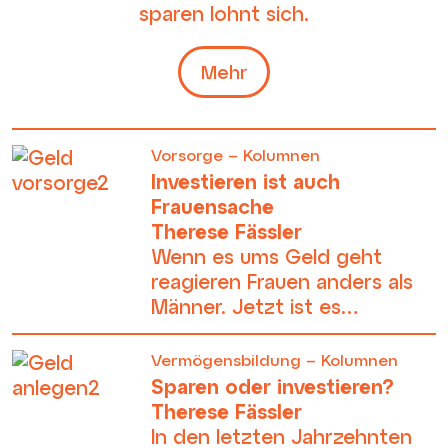
sparen lohnt sich.
Mehr
Vorsorge – Kolumnen
Investieren ist auch
Frauensache
Therese Fässler
Wenn es ums Geld geht
reagieren Frauen anders als
Männer. Jetzt ist es
besonders wichtig, dass wir
uns um unsere Finanzen
Vermögensbildung – Kolumnen
kümmern. Das gilt für alle!
Sparen oder investieren?
Therese Fässler
In den letzten Jahrzehnten