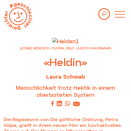
Themen
Kolumnen
Studien
LEONIE BENESCH: FLORIA, BILD: JUDITH KAUFMANN
Events
«Heldin»
Über uns
Laura Schwab
Newsletter
Menschlichkeit trotz Hektik in einem
Impressum
überlasteten System
Datenschutz
Die Regisseurin von Die göttliche Ordnung, Petra
Volpe, greift in ihrem neuen Film ein hochaktuelles
Thema auf: Der Mangel an Pflegekräften in